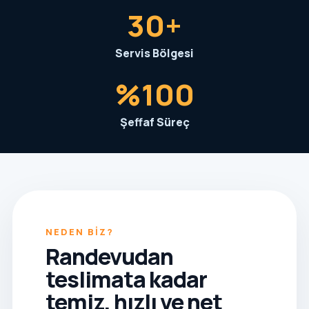
30+
Servis Bölgesi
%100
Şeffaf Süreç
NEDEN BIZ?
Randevudan
teslimata kadar
temiz, hızlı ve net